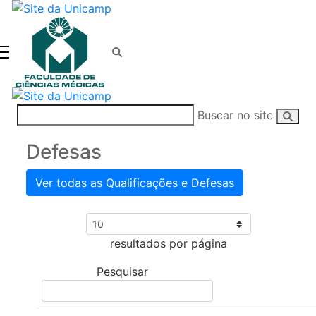
Página Inicial Faculda
Conteúdo principal
Menu principal
Rodapé
Menu
Buscar
Buscar no site
Busc
Defesas
Ver todas as Qualificações e Defesas
resultados por página
Pesquisar