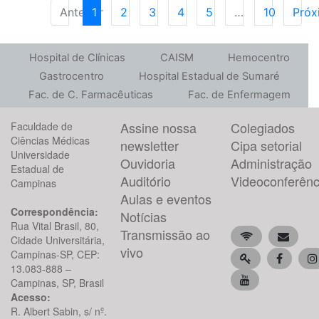
Anterior
1
2
3
4
5
…
10
Próx
Hospital de Clínicas
CAISM
Hemocentro
Gastrocentro
Hospital Estadual de Sumaré
Fac. de C. Farmacêuticas
Fac. de Enfermagem
Assine nossa
Colegiados
Faculdade de
Ciências Médicas
newsletter
Cipa setorial
Universidade
Ouvidoria
Administração
Estadual de
Auditório
Videoconferênc
Campinas
Aulas e eventos
Correspondência:
Notícias
Rua Vital Brasil, 80,
Transmissão ao
Cidade Universitária,
vivo
Campinas-SP, CEP:
13.083-888 –
Campinas, SP, Brasil
Acesso:
R. Albert Sabin, s/ nº.