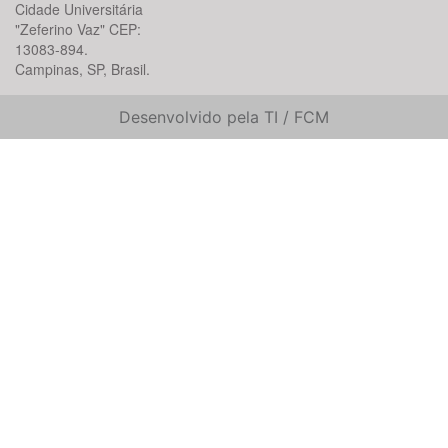
Cidade Universitária
"Zeferino Vaz" CEP:
13083-894.
Campinas, SP, Brasil.
Desenvolvido pela TI / FCM